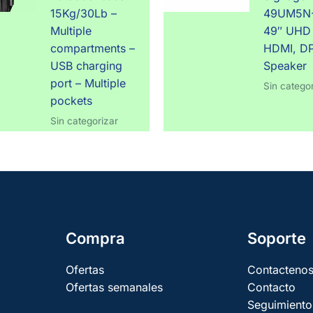
15Kg/30Lb –
49UM5N
Multiple
49″ UHD 
compartments –
HDMI, DP
USB charging
Speaker
port – Multiple
Sin categor
pockets
Sin categorizar
Compra
Soporte
Ofertas
Contacteno
Ofertas semanales
Contacto
Seguimiento