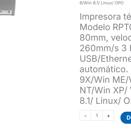
recibos
8/Win 8.1/ Linux/ OPO
-
Impresora té
Modelo
Modelo RPT0
RPT006B,
ancho
80mm, veloc
de
260mm/s 3 I
impresión
80mm,
USB/Etherne
velocidad
automático.
de
impresión
9X/Win ME/
260mm/s
NT/Win XP/ 
3
Interfaces
8.1/ Linux/ 
-
USB/Ethernet/Bluetooth
-
+
D
+
Cortador