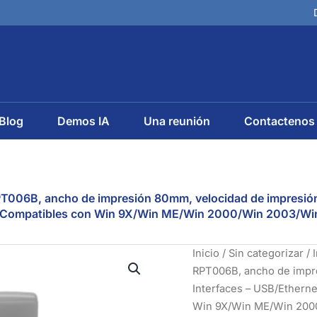
Blog
Demos IA
Una reunión
Contactenos
RPT006B, ancho de impresión 80mm, velocidad de impresió
. Compatibles con Win 9X/Win ME/Win 2000/Win 2003/Win 
Impresora
Inicio
/
Sin categorizar
/ 
térmica
RPT006B, ancho de impr
directa
Interfaces – USB/Ethern
de
Win 9X/Win ME/Win 2000