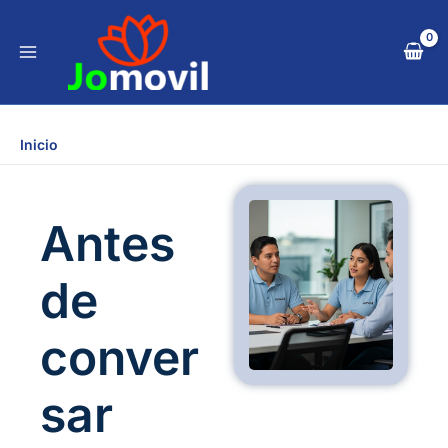
Ir
al
contenido
Inicio
Antes
de
conver
sar