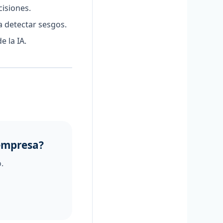
isiones.
a detectar sesgos.
e la IA.
empresa?
.