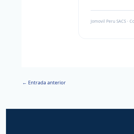
Jomovil Peru SACS · C
←
Entrada anterior